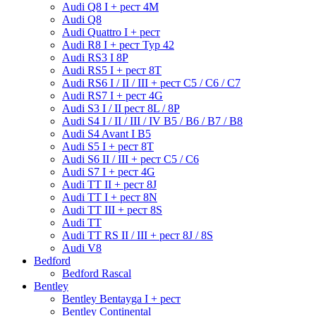
Audi Q8 I + рест 4M
Audi Q8
Audi Quattro I + рест
Audi R8 I + рест Typ 42
Audi RS3 I 8P
Audi RS5 I + рест 8T
Audi RS6 I / II / III + рест C5 / C6 / C7
Audi RS7 I + рест 4G
Audi S3 I / II рест 8L / 8P
Audi S4 I / II / III / IV B5 / B6 / B7 / B8
Audi S4 Avant I B5
Audi S5 I + рест 8T
Audi S6 II / III + рест С5 / С6
Audi S7 I + рест 4G
Audi TT II + рест 8J
Audi TT I + рест 8N
Audi TT III + рест 8S
Audi TT
Audi TT RS II / III + рест 8J / 8S
Audi V8
Bedford
Bedford Rascal
Bentley
Bentley Bentayga I + рест
Bentley Continental