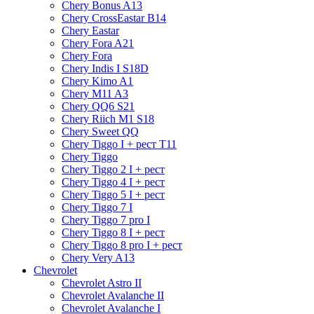
Chery Bonus A13
Chery CrossEastar B14
Chery Eastar
Chery Fora A21
Chery Fora
Chery Indis I S18D
Chery Kimo A1
Chery M11 A3
Chery QQ6 S21
Chery Riich M1 S18
Chery Sweet QQ
Chery Tiggo I + рест T11
Chery Tiggo
Chery Tiggo 2 I + рест
Chery Tiggo 4 I + рест
Chery Tiggo 5 I + рест
Chery Tiggo 7 I
Chery Tiggo 7 pro I
Chery Tiggo 8 I + рест
Chery Tiggo 8 pro I + рест
Chery Very A13
Chevrolet
Chevrolet Astro II
Chevrolet Avalanche II
Chevrolet Avalanche I