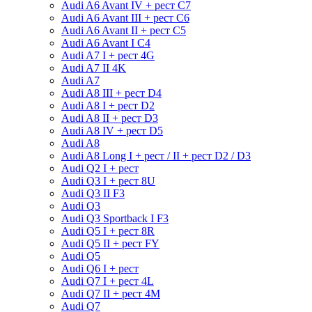
Audi A6 Avant IV + рест C7
Audi A6 Avant III + рест C6
Audi A6 Avant II + рест C5
Audi A6 Avant I C4
Audi A7 I + рест 4G
Audi A7 II 4K
Audi A7
Audi A8 III + рест D4
Audi A8 I + рест D2
Audi A8 II + рест D3
Audi A8 IV + рест D5
Audi A8
Audi A8 Long I + рест / II + рест D2 / D3
Audi Q2 I + рест
Audi Q3 I + рест 8U
Audi Q3 II F3
Audi Q3
Audi Q3 Sportback I F3
Audi Q5 I + рест 8R
Audi Q5 II + рест FY
Audi Q5
Audi Q6 I + рест
Audi Q7 I + рест 4L
Audi Q7 II + рест 4M
Audi Q7