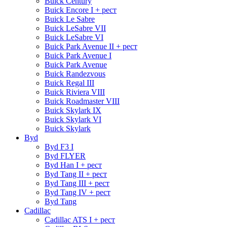
Buick Century
Buick Encore I + рест
Buick Le Sabre
Buick LeSabre VII
Buick LeSabre VI
Buick Park Avenue II + рест
Buick Park Avenue I
Buick Park Avenue
Buick Randezvous
Buick Regal III
Buick Riviera VIII
Buick Roadmaster VIII
Buick Skylark IX
Buick Skylark VI
Buick Skylark
Byd
Byd F3 I
Byd FLYER
Byd Han I + рест
Byd Tang II + рест
Byd Tang III + рест
Byd Tang IV + рест
Byd Tang
Cadillac
Cadillac ATS I + рест