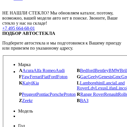
НЕ НАШЛИ СТЕКЛО?
Мы обновляем каталог, поэтому,
возможно, вашей модели авто нет в поиске.
Звоните, Ваше
стекло у нас на складе!
+7 495 664-68-01
ПОДБОР АВТОСТЕКЛА
Подберите автостекла и мы подготовимся к Вашему приезду
или привезем по указанному адресу.
Марка
A
Acura
Alfa Romeo
Audi
B
Bedford
Bentley
BMW
Bril
F
Faw
Ferrari
Fiat
Ford
Foton
G
Gac
Geely
Genesis
Gmc
Gr
K
Kaiyi
Kia
L
Lamborghini
Lancia
Land
Rover
Ldv
Lexus
Lifan
Linco
P
Peugeot
Pontiac
Porsche
Proton
R
Range Rover
Renault
Roll
Z
Zeekr
В
ВАЗ
Модель
Год