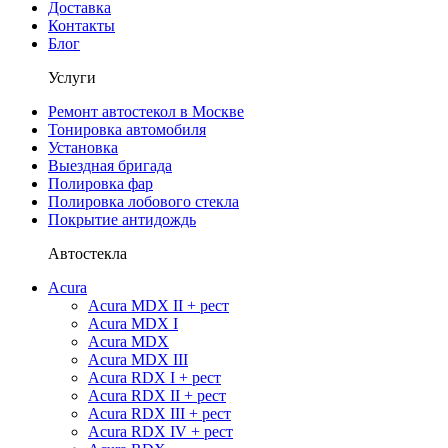
Доставка
Контакты
Блог
Услуги
Ремонт автостекол в Москве
Тонировка автомобиля
Установка
Выездная бригада
Полировка фар
Полировка лобового стекла
Покрытие антидождь
Автостекла
Acura
Acura MDX II + рест
Acura MDX I
Acura MDX
Acura MDX III
Acura RDX I + рест
Acura RDX II + рест
Acura RDX III + рест
Acura RDX IV + рест