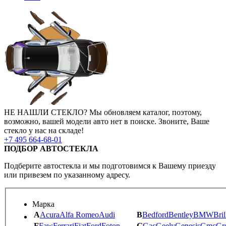
НЕ НАШЛИ СТЕКЛО?
Мы обновляем каталог, поэтому,
возможно, вашей модели авто нет в поиске.
Звоните, Ваше
стекло у нас на складе!
+7 495 664-68-01
ПОДБОР АВТОСТЕКЛА
Подберите автостекла и мы подготовимся к Вашему приезду
или привезем по указанному адресу.
Марка
A
Acura
Alfa Romeo
Audi
B
Bedford
Bentley
BMW
Bril
F
Faw
Ferrari
Fiat
Ford
Foton
G
Gac
Geely
Genesis
Gmc
Gr