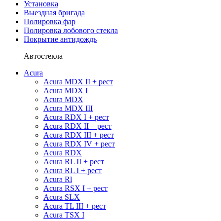
Установка
Выездная бригада
Полировка фар
Полировка лобового стекла
Покрытие антидождь
Автостекла
Acura
Acura MDX II + рест
Acura MDX I
Acura MDX
Acura MDX III
Acura RDX I + рест
Acura RDX II + рест
Acura RDX III + рест
Acura RDX IV + рест
Acura RDX
Acura RL II + рест
Acura RL I + рест
Acura Rl
Acura RSX I + рест
Acura SLX
Acura TL III + рест
Acura TSX I