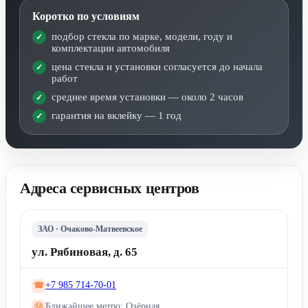
Коротко по условиям
подбор стекла по марке, модели, году и
комплектации автомобиля
цена стекла и установки согласуется до начала
работ
среднее время установки — около 2 часов
гарантия на вклейку — 1 год
Адреса сервисных центров
ЗАО · Очаково-Матвеевское
ул. Рябиновая, д. 65
+7 985 714-70-01
☎
Ближайшее метро: Озёрная
Ⓜ