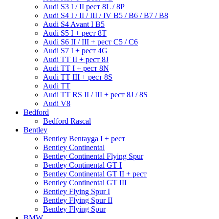
Audi S3 I / II рест 8L / 8P
Audi S4 I / II / III / IV B5 / B6 / B7 / B8
Audi S4 Avant I B5
Audi S5 I + рест 8T
Audi S6 II / III + рест С5 / С6
Audi S7 I + рест 4G
Audi TT II + рест 8J
Audi TT I + рест 8N
Audi TT III + рест 8S
Audi TT
Audi TT RS II / III + рест 8J / 8S
Audi V8
Bedford
Bedford Rascal
Bentley
Bentley Bentayga I + рест
Bentley Continental
Bentley Continental Flying Spur
Bentley Continental GT I
Bentley Continental GT II + рест
Bentley Continental GT III
Bentley Flying Spur I
Bentley Flying Spur II
Bentley Flying Spur
BMW