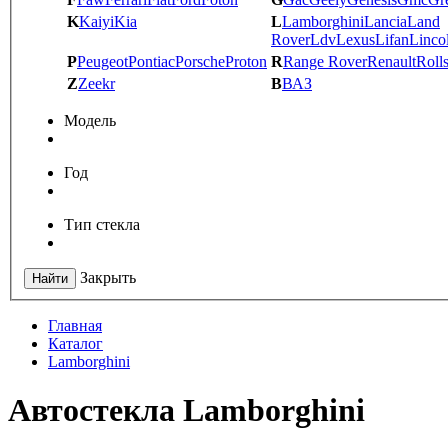
K
Kaiyi
Kia
L
Lamborghini
Lancia
Land
Rover
Ldv
Lexus
Lifan
Linco
P
Peugeot
Pontiac
Porsche
Proton
R
Range Rover
Renault
Roll
Z
Zeekr
В
ВАЗ
Модель
Год
Тип стекла
Закрыть
Найти
Главная
Каталог
Lamborghini
Автостекла Lamborghini