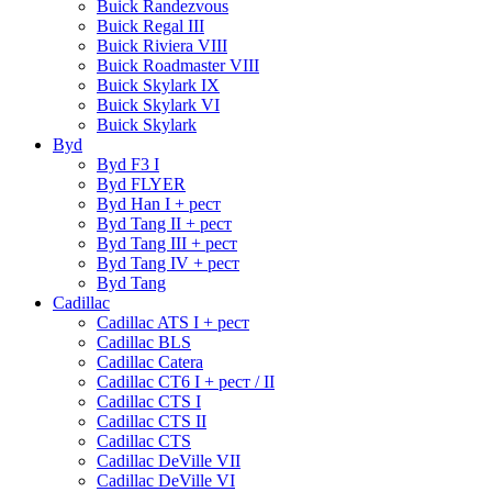
Buick Randezvous
Buick Regal III
Buick Riviera VIII
Buick Roadmaster VIII
Buick Skylark IX
Buick Skylark VI
Buick Skylark
Byd
Byd F3 I
Byd FLYER
Byd Han I + рест
Byd Tang II + рест
Byd Tang III + рест
Byd Tang IV + рест
Byd Tang
Cadillac
Cadillac ATS I + рест
Cadillac BLS
Cadillac Catera
Cadillac CT6 I + рест / II
Cadillac CTS I
Cadillac CTS II
Cadillac CTS
Cadillac DeVille VII
Cadillac DeVille VI