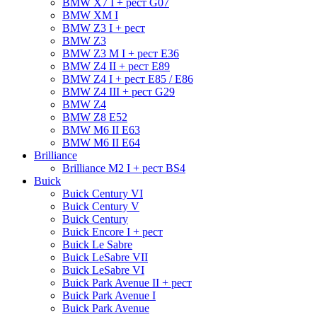
BMW X7 I + рест G07
BMW XM I
BMW Z3 I + рест
BMW Z3
BMW Z3 M I + рест E36
BMW Z4 II + рест E89
BMW Z4 I + рест E85 / E86
BMW Z4 III + рест G29
BMW Z4
BMW Z8 E52
BMW М6 II E63
BMW М6 II E64
Brilliance
Brilliance M2 I + рест BS4
Buick
Buick Century VI
Buick Century V
Buick Century
Buick Encore I + рест
Buick Le Sabre
Buick LeSabre VII
Buick LeSabre VI
Buick Park Avenue II + рест
Buick Park Avenue I
Buick Park Avenue