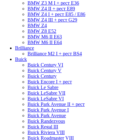
BMW Z3 M I + рест E36
BMW Z4 II + рест E89
BMW Z4 I + рест E85 / E86
BMW Z4 III + рест G29
BMW Z4
BMW Z8 E52
BMW М6 II E63
BMW М6 II E64
Brilliance
Brilliance M2 I + рест BS4
Buick
Buick Century VI
Buick Century V
Buick Century
Buick Encore I + рест
Buick Le Sabre
Buick LeSabre VII
Buick LeSabre VI
Buick Park Avenue II + рест
Buick Park Avenue I
Buick Park Avenue
Buick Randezvous
Buick Regal III
Buick Riviera VIII
Buick Roadmaster VIII