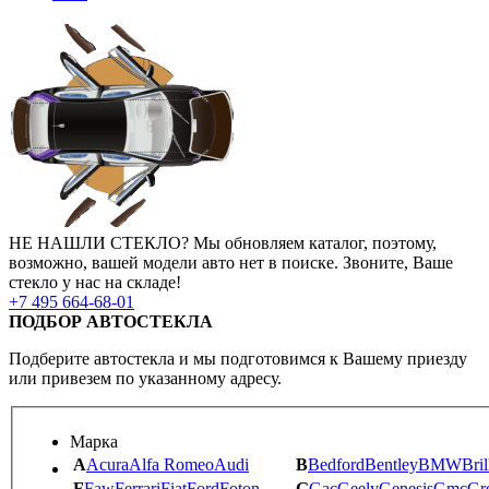
НЕ НАШЛИ СТЕКЛО?
Мы обновляем каталог, поэтому,
возможно, вашей модели авто нет в поиске.
Звоните, Ваше
стекло у нас на складе!
+7 495 664-68-01
ПОДБОР АВТОСТЕКЛА
Подберите автостекла и мы подготовимся к Вашему приезду
или привезем по указанному адресу.
Марка
A
Acura
Alfa Romeo
Audi
B
Bedford
Bentley
BMW
Bril
F
Faw
Ferrari
Fiat
Ford
Foton
G
Gac
Geely
Genesis
Gmc
Gr