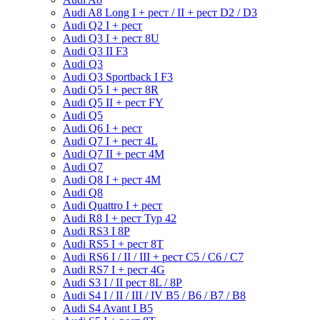
Audi A8 Long I + рест / II + рест D2 / D3
Audi Q2 I + рест
Audi Q3 I + рест 8U
Audi Q3 II F3
Audi Q3
Audi Q3 Sportback I F3
Audi Q5 I + рест 8R
Audi Q5 II + рест FY
Audi Q5
Audi Q6 I + рест
Audi Q7 I + рест 4L
Audi Q7 II + рест 4M
Audi Q7
Audi Q8 I + рест 4M
Audi Q8
Audi Quattro I + рест
Audi R8 I + рест Typ 42
Audi RS3 I 8P
Audi RS5 I + рест 8T
Audi RS6 I / II / III + рест C5 / C6 / C7
Audi RS7 I + рест 4G
Audi S3 I / II рест 8L / 8P
Audi S4 I / II / III / IV B5 / B6 / B7 / B8
Audi S4 Avant I B5