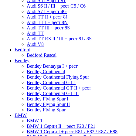
Audi S5 I + рест 8T
Audi S6 II / III + рест С5 / С6
Audi S7 I + рест 4G
Audi TT II + рест 8J
Audi TT I + рест 8N
Audi TT III + рест 8S
Audi TT
Audi TT RS II / III + рест 8J / 8S
Audi V8
Bedford
Bedford Rascal
Bentley
Bentley Bentayga I + рест
Bentley Continental
Bentley Continental Flying Spur
Bentley Continental GT I
Bentley Continental GT II + рест
Bentley Continental GT III
Bentley Flying Spur I
Bentley Flying Spur II
Bentley Flying Spur
BMW
BMW 1
BMW 1 Серии II + рест F20 / F21
BMW 1 Серии I + рест E81 / E82 / E87 / E88