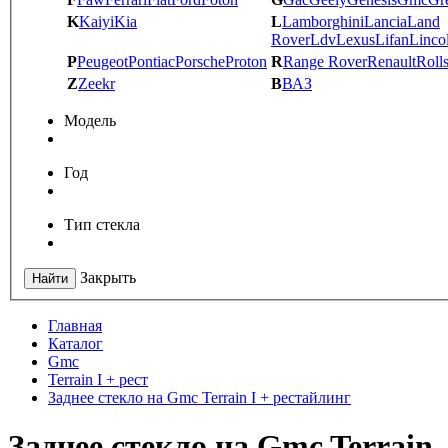
K
Kaiyi
Kia
L
Lamborghini
Lancia
Land
Rover
Ldv
Lexus
Lifan
Linco
P
Peugeot
Pontiac
Porsche
Proton
R
Range Rover
Renault
Roll
Z
Zeekr
В
ВАЗ
Модель
Год
Тип стекла
Закрыть
Найти
Главная
Каталог
Gmc
Terrain I + рест
Заднее стекло на Gmc Terrain I + рестайлинг
Заднее стекло на Gmc Terrain