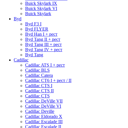
Buick Skylark IX
Buick Skylark VI
Buick Skylark
Byd
Byd F3 I
Byd FLYER
Byd Han I + рест
Byd Tang II + рест
Byd Tang III + рест
Byd Tang IV + рест
Byd Tang
Cadillac
Cadillac ATS I + рест
Cadillac BLS
Cadillac Catera
Cadillac CT6 I + рест / II
Cadillac CTS I
Cadillac CTS II
Cadillac CTS
Cadillac DeVille VII
Cadillac DeVille VI
Cadillac Deville
Cadillac Eldorado X
Cadillac Escalade III
Cadillac Escalade II