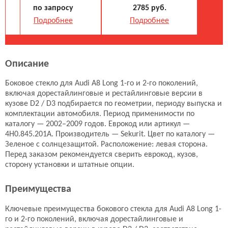
по запросу
2785 руб.
Подробнее
Подробнее
Боковое стекло
Боковое стекло
Описание
4H0.845.206A
4H0.845.205A
Sekurit
Benson
Боковое стекло для Audi A8 Long 1-го и 2-го поколений,
4084 руб.
2785 руб.
включая дорестайлинговые и рестайлинговые версии в
кузове D2 / D3 подбирается по геометрии, периоду выпуска и
Подробнее
Подробнее
комплектации автомобиля. Период применимости по
каталогу — 2002–2009 годов. Еврокод или артикул —
4H0.845.201A. Производитель — Sekurit. Цвет по каталогу —
Боковое стекло
Боковое стекло
Зеленое с солнцезащитой. Расположение: левая сторона.
8607RGSS4RQKZ1M
4H0.845.201A
Перед заказом рекомендуется сверить еврокод, кузов,
сторону установки и штатные опции.
Оригинал
Benson
по запросу
2898 руб.
Преимущества
Подробнее
Подробнее
Ключевые преимущества бокового стекла для Audi A8 Long 1-
го и 2-го поколений, включая дорестайлинговые и
Боковое стекло
Боковое стекло