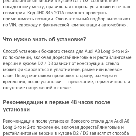
рестайлинговые версии в кузове D2 / D3: соответствие
4H0.845.201A
4H0.845.201A
посадочному месту, правильная сторона установки и точная
геометрия. Код 4H0.845.201A помогает проверить
OEM
AGC
применимость позиции. Окончательный подбор выполняют
4404 руб.
по запросу
по VIN, еврокоду и фактической комплектации автомобиля.
Подробнее
Подробнее
Что нужно знать об установке?
Боковое стекло
Боковое стекло
Способ установки бокового стекла для Audi A8 Long 1-го и 2-
4H0.845.201A
8578LGNS4FDKW
го поколений, включая дорестайлинговые и рестайлинговые
версии в кузове D2 / D3 зависит от конструкции: стекло
Pilkington
XYG
может фиксироваться в уплотнителе, рамке или клеевом
по запросу
по запросу
слое. Перед монтажом проверяют сторону, размеры и
Подробнее
Подробнее
крепления, после установки — прилегание, герметичность и
отсутствие напряжений в стекле.
Боковое стекло
Боковое стекло
Рекомендации в первые 48 часов после
4H0.845.202A
4H0.845.202A
установки
Benson
OEM
Рекомендации после установки бокового стекла для Audi A8
2898 руб.
5257 руб.
Long 1-го и 2-го поколений, включая дорестайлинговые и
Подробнее
Подробнее
рестайлинговые версии в кузове D2 / D3 зависят от способа