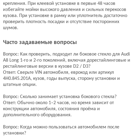
крепления. При клеевой установке в первые 48 часов
избегайте мойки высокого давления и сильных перекосов
Боковое стекло
Боковое стекло
кузова. При установке в рамку или уплотнитель достаточно
4H0.845.202A
4H0.845.202A
проверить плотность посадки и отсутствие посторонних
шумов.
Sekurit
Pilkington
по запросу
по запросу
Часто задаваемые вопросы
Подробнее
Подробнее
Вопрос: Как проверить, подходит ли боковое стекло для Audi
A8 Long 1-го и 2-го поколений, включая дорестайлинговые и
Боковое стекло
Боковое стекло
рестайлинговые версии в кузове D2 / D3?
Ответ: Сверьте VIN автомобиля, еврокод или артикул
4H0.845.202A
8578LGSS4RDKW1J
4H0.845.201A, кузов, годы выпуска, сторону установки и
AGC
FYG
штатные опции.
по запросу
5566 руб.
Подробнее
Подробнее
Вопрос: Сколько занимает установка бокового стекла?
Ответ: Обычно около 1–2 часов, но время зависит от
конструкции автомобиля, состояния проёма и
дополнительного оборудования.
Боковое стекло
Боковое стекло
8569LGNS4FD
8578RGSS4RDW
Вопрос: Когда можно пользоваться автомобилем после
FYG
FYG
установки?