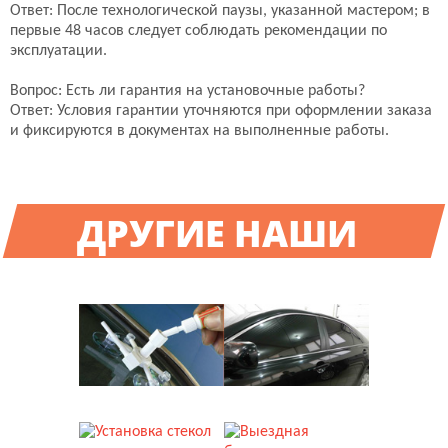
5475 руб.
5384 руб.
Ответ: После технологической паузы, указанной мастером; в
первые 48 часов следует соблюдать рекомендации по
Подробнее
Подробнее
эксплуатации.
Вопрос: Есть ли гарантия на установочные работы?
Боковое стекло
Боковое стекло
Ответ: Условия гарантии уточняются при оформлении заказа
8569RGNS4FD
8569RCCS4FDDW
и фиксируются в документах на выполненные работы.
FYG
FYG
5475 руб.
5384 руб.
Подробнее
Подробнее
ДРУГИЕ НАШИ
УСЛУГИ
Боковое стекло
8578RGSS4FDKW
FYG
5566 руб.
Подробнее
РЕМОНТ СТЕКОЛ
ТОНИРОВКА