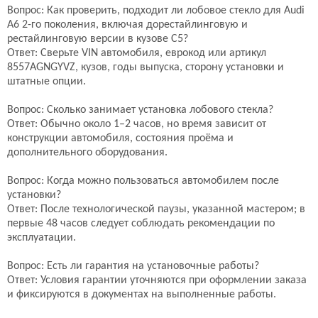
Подробнее
Подробнее
Вопрос: Как проверить, подходит ли лобовое стекло для Audi
A6 2-го поколения, включая дорестайлинговую и
рестайлинговую версии в кузове C5?
Лобовое стекло
Лобовое стекло
Ответ: Сверьте VIN автомобиля, еврокод или артикул
8557AGNGYVZ, кузов, годы выпуска, сторону установки и
8557AGSGYVZ
8557AGSGYVZ
штатные опции.
Guardian
NordGlass
по запросу
по запросу
Вопрос: Сколько занимает установка лобового стекла?
Подробнее
Подробнее
Ответ: Обычно около 1–2 часов, но время зависит от
конструкции автомобиля, состояния проёма и
дополнительного оборудования.
Лобовое стекло
Лобовое стекло
Вопрос: Когда можно пользоваться автомобилем после
8557AGNBLVZ
8557AGN
установки?
FYG
Steklo-Lux
Ответ: После технологической паузы, указанной мастером; в
по запросу
по запросу
первые 48 часов следует соблюдать рекомендации по
эксплуатации.
Подробнее
Подробнее
Вопрос: Есть ли гарантия на установочные работы?
Ответ: Условия гарантии уточняются при оформлении заказа
Лобовое стекло
Лобовое стекло
и фиксируются в документах на выполненные работы.
4B5.845.099AH NVB
4B5.845.099AH NVB