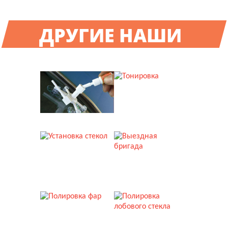
XYG
AGC
по запросу
по запросу
ДРУГИЕ НАШИ
Подробнее
Подробнее
УСЛУГИ
Лобовое стекло
Лобовое стекло
4B5.845.099AQ NVB
4B9.845.099BG NVB
Pilkington
Sekurit
по запросу
по запросу
Подробнее
Подробнее
РЕМОНТ СТЕКОЛ
ТОНИРОВКА
Лобовое стекло
Лобовое стекло
8566AGNGYVZ
8566AGNGYVZ
Pilkington
Safevue
УСТАНОВКА СТЕКОЛ
ВЫЕЗДНАЯ БРИГАДА
21733 руб.
16590 руб.
Подробнее
Подробнее