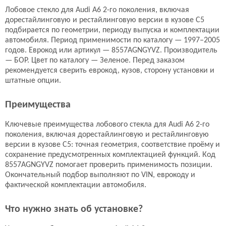
AGC
Benson
Лобовое стекло для Audi A6 2-го поколения, включая
5345 руб.
6574 руб.
дорестайлинговую и рестайлинговую версии в кузове C5
подбирается по геометрии, периоду выпуска и комплектации
Подробнее
Подробнее
автомобиля. Период применимости по каталогу — 1997–2005
годов. Еврокод или артикул — 8557AGNGYVZ. Производитель
— БОР. Цвет по каталогу — Зеленое. Перед заказом
Лобовое стекло
Лобовое стекло
рекомендуется сверить еврокод, кузов, сторону установки и
4B5.845.099AJ NVB
4B5.845.099BH NVB
штатные опции.
NordGlass
Pilkington
7104 руб.
7678 руб.
Преимущества
Подробнее
Подробнее
Ключевые преимущества лобового стекла для Audi A6 2-го
поколения, включая дорестайлинговую и рестайлинговую
версии в кузове C5: точная геометрия, соответствие проёму и
Лобовое стекло
Лобовое стекло
сохранение предусмотренных комплектацией функций. Код
4Z7.845.099AA NVB
8565AGNBLV
8557AGNGYVZ помогает проверить применимость позиции.
Окончательный подбор выполняют по VIN, еврокоду и
Pilkington
Steklo-Lux
фактической комплектации автомобиля.
8859 руб.
4642 руб.
Подробнее
Подробнее
Что нужно знать об установке?