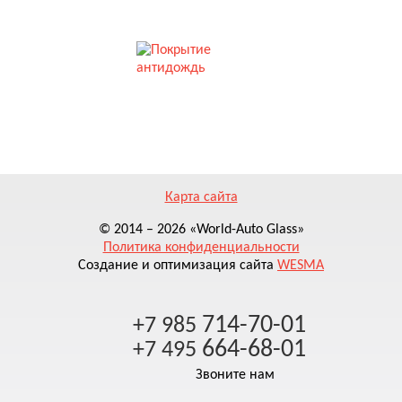
Лобовое стекло
Лобовое стекло
ПОЛИРОВКА ФАР
ПОЛИРОВКА СТЕКЛА
8566AGNGYVZ
8557ACSGYV
Sekurit
Sekurit
17337 руб.
17917 руб.
Подробнее
Подробнее
ПОКРЫТИЕ АНТИДОЖДЬ
Лобовое стекло
Лобовое стекло
8557AGNGYV02
8557AGNGYV
Карта сайта
Pilkington
Olimpia
22894 руб.
7161 руб.
© 2014 – 2026 «World-Auto Glass»
Политика конфиденциальности
Подробнее
Подробнее
Создание и оптимизация сайта
WESMA
Лобовое стекло
Лобовое стекло
714-70-01
+7 985
8557AGNBLV01
8557AGNGYVZ1B
664-68-01
+7 495
XYG
Shatterprufe
Звоните нам
7277 руб.
7574 руб.
Подробнее
Подробнее