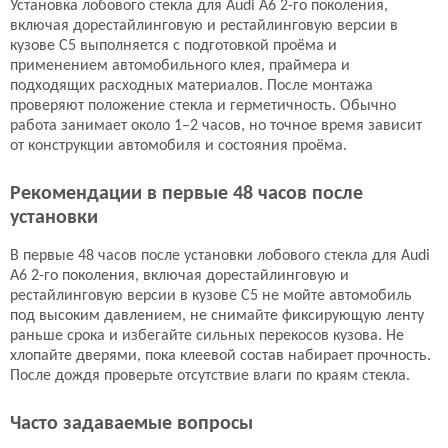
Установка лобового стекла для Audi A6 2-го поколения,
Лобовое стекло
Лобовое стекло
включая дорестайлинговую и рестайлинговую версии в
8565AGNBLV
4B9.845.099AP NVB
кузове C5 выполняется с подготовкой проёма и
применением автомобильного клея, праймера и
КМК
Benson
подходящих расходных материалов. После монтажа
по запросу
6571 руб.
проверяют положение стекла и герметичность. Обычно
Подробнее
Подробнее
работа занимает около 1–2 часов, но точное время зависит
от конструкции автомобиля и состояния проёма.
Лобовое стекло
Лобовое стекло
Рекомендации в первые 48 часов после
4B9.845.099AP NVB
4B9.845.099AP NVB
установки
NordGlass
Pilkington
В первые 48 часов после установки лобового стекла для Audi
7953 руб.
по запросу
A6 2-го поколения, включая дорестайлинговую и
Подробнее
Подробнее
рестайлинговую версии в кузове C5 не мойте автомобиль
под высоким давлением, не снимайте фиксирующую ленту
раньше срока и избегайте сильных перекосов кузова. Не
Лобовое стекло
Лобовое стекло
хлопайте дверями, пока клеевой состав набирает прочность.
4B9.845.099AP NVB
4B9.845.099AP NVB
После дождя проверьте отсутствие влаги по краям стекла.
FYG
XYG
Часто задаваемые вопросы
по запросу
по запросу