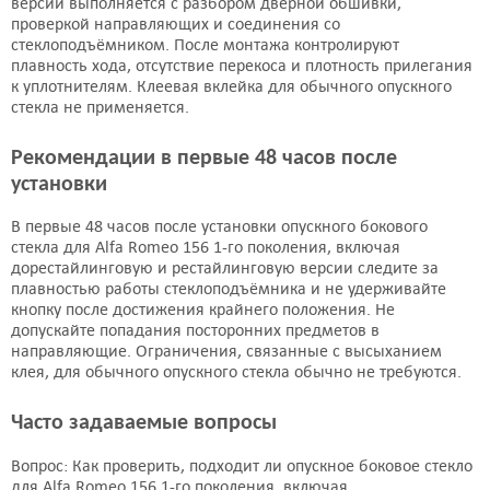
версии выполняется с разбором дверной обшивки,
XYG
XYG
проверкой направляющих и соединения со
4955 руб.
4043 руб.
стеклоподъёмником. После монтажа контролируют
Подробнее
Подробнее
плавность хода, отсутствие перекоса и плотность прилегания
к уплотнителям. Клеевая вклейка для обычного опускного
стекла не применяется.
Боковое стекло
Боковое стекло
Рекомендации в первые 48 часов после
2034LGNS4RDW
2034LGNS4RDW
установки
Benson
Splintex
4043 руб.
4274 руб.
В первые 48 часов после установки опускного бокового
Подробнее
Подробнее
стекла для Alfa Romeo 156 1-го поколения, включая
дорестайлинговую и рестайлинговую версии следите за
плавностью работы стеклоподъёмника и не удерживайте
кнопку после достижения крайнего положения. Не
Боковое стекло
Боковое стекло
допускайте попадания посторонних предметов в
2034LGNS4RDW
2034LGNS4FDW
направляющие. Ограничения, связанные с высыханием
AGC
Benson
клея, для обычного опускного стекла обычно не требуются.
4505 руб.
4389 руб.
Часто задаваемые вопросы
Подробнее
Подробнее
Вопрос: Как проверить, подходит ли опускное боковое стекло
для Alfa Romeo 156 1-го поколения, включая