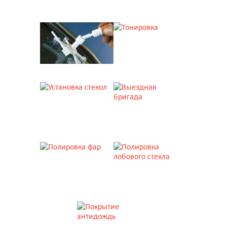
УСЛУГИ
Боковое стекло
2034RGNS4FDW
Shatterprufe
РЕМОНТ СТЕКОЛ
ТОНИРОВКА
5313 руб.
Подробнее
УСТАНОВКА СТЕКОЛ
ВЫЕЗДНАЯ БРИГАДА
ПОЛИРОВКА ФАР
ПОЛИРОВКА СТЕКЛА