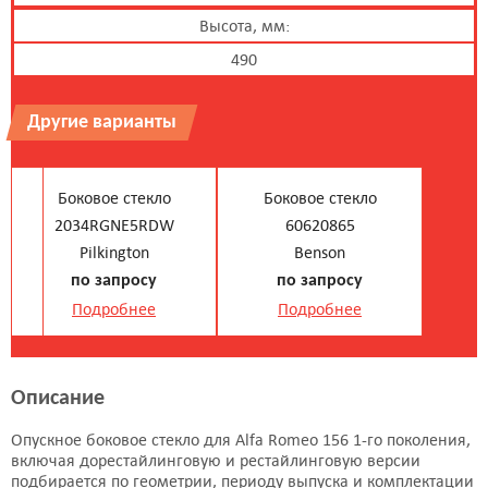
Высота, мм:
490
Другие варианты
Боковое стекло
Боковое стекло
2034RGNE5RDW
60620865
Pilkington
Benson
по запросу
по запросу
Подробнее
Подробнее
Боковое стекло
Боковое стекло
Описание
60620865
606208640
XYG
Pilkington
Опускное боковое стекло для Alfa Romeo 156 1-го поколения,
включая дорестайлинговую и рестайлинговую версии
по запросу
2985 руб.
подбирается по геометрии, периоду выпуска и комплектации