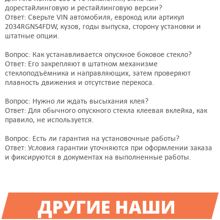
Боковое стекло
Боковое стекло
дорестайлинговую и рестайлинговую версии?
2034LGNS4FDW
2034LGNS4FDW
Ответ: Сверьте VIN автомобиля, еврокод или артикул
2034RGNS4FDW, кузов, годы выпуска, сторону установки и
FYG
Shatterprufe
штатные опции.
4620 руб.
5082 руб.
Подробнее
Подробнее
Вопрос: Как устанавливается опускное боковое стекло?
Ответ: Его закрепляют в штатном механизме
стеклоподъёмника и направляющих, затем проверяют
плавность движения и отсутствие перекоса.
Боковое стекло
Боковое стекло
2034RGNS4RDW
2034RGNS4RDW
Вопрос: Нужно ли ждать высыхания клея?
Benson
Splintex
Ответ: Для обычного опускного стекла клеевая вклейка, как
правило, не используется.
4955 руб.
4505 руб.
Подробнее
Подробнее
Вопрос: Есть ли гарантия на установочные работы?
Ответ: Условия гарантии уточняются при оформлении заказа
и фиксируются в документах на выполненные работы.
Боковое стекло
Боковое стекло
2034RGNS4RDW
2034RGNS4FDW
AGC
Benson
ДРУГИЕ НАШИ
4389 руб.
4043 руб.
Подробнее
Подробнее