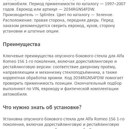
Подробнее
Подробнее
автомобиля. Период применимости по каталогу — 1997–2007
годов. Еврокод или артикул — 2034RGNS4FDW.
Производитель — Splintex. Цвет по каталогу — Зеленое.
Боковое стекло
Боковое стекло
Расположение: правая сторона, передняя дверь. Перед
заказом рекомендуется сверить еврокод, кузов, сторону
606208640
606208660
установки и штатные опции.
AGC
AGC
по запросу
2948 руб.
Преимущества
Подробнее
Подробнее
Ключевые преимущества опускного бокового стекла для Alfa
Romeo 156 1-го поколения, включая дорестайлинговую и
рестайлинговую версии: соответствие дверному проёму,
Боковое стекло
Боковое стекло
направляющим и механизму стеклоподъёмника, а также
606208630
606208630
корректная обработка кромки. Код 2034RGNS4FDW помогает
Benson
AGC
проверить применимость позиции. Окончательный подбор
выполняют по VIN, еврокоду и фактической комплектации
2785 руб.
2948 руб.
автомобиля.
Подробнее
Подробнее
Что нужно знать об установке?
Боковое стекло
Боковое стекло
Установка опускного бокового стекла для Alfa Romeo 156 1-го
ALFA156 RD/RH
ALFA156 RD/LH
поколения, включая дорестайлинговую и рестайлинговую