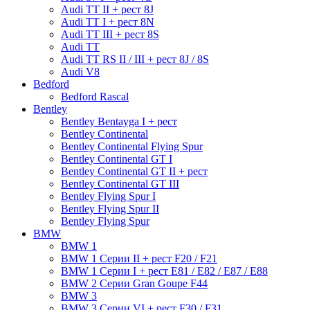
Audi TT II + рест 8J
Audi TT I + рест 8N
Audi TT III + рест 8S
Audi TT
Audi TT RS II / III + рест 8J / 8S
Audi V8
Bedford
Bedford Rascal
Bentley
Bentley Bentayga I + рест
Bentley Continental
Bentley Continental Flying Spur
Bentley Continental GT I
Bentley Continental GT II + рест
Bentley Continental GT III
Bentley Flying Spur I
Bentley Flying Spur II
Bentley Flying Spur
BMW
BMW 1
BMW 1 Серии II + рест F20 / F21
BMW 1 Серии I + рест E81 / E82 / E87 / E88
BMW 2 Серии Gran Goupe F44
BMW 3
BMW 3 Серии VI + рест F30 / F31