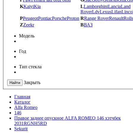
K
Kaiyi
Kia
L
Lamborghini
Lancia
Land
Rover
Ldv
Lexus
Lifan
Linco
P
Peugeot
Pontiac
Porsche
Proton
R
Range Rover
Renault
Roll
Z
Zeekr
В
ВАЗ
Модель
Год
Тип стекла
Закрыть
Найти
Главная
Каталог
Alfa Romeo
146
Правое заднее опускное ALFA ROMEO 146 хэтчбек
2031RGNH5RD
Sekurit