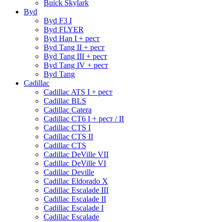
Buick Skylark
Byd
Byd F3 I
Byd FLYER
Byd Han I + рест
Byd Tang II + рест
Byd Tang III + рест
Byd Tang IV + рест
Byd Tang
Cadillac
Cadillac ATS I + рест
Cadillac BLS
Cadillac Catera
Cadillac CT6 I + рест / II
Cadillac CTS I
Cadillac CTS II
Cadillac CTS
Cadillac DeVille VII
Cadillac DeVille VI
Cadillac Deville
Cadillac Eldorado X
Cadillac Escalade III
Cadillac Escalade II
Cadillac Escalade I
Cadillac Escalade