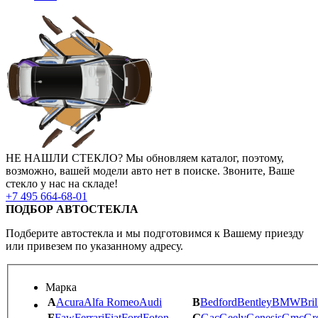
НЕ НАШЛИ СТЕКЛО?
Мы обновляем каталог, поэтому,
возможно, вашей модели авто нет в поиске.
Звоните, Ваше
стекло у нас на складе!
+7 495 664-68-01
ПОДБОР АВТОСТЕКЛА
Подберите автостекла и мы подготовимся к Вашему приезду
или привезем по указанному адресу.
Марка
A
Acura
Alfa Romeo
Audi
B
Bedford
Bentley
BMW
Bril
F
Faw
Ferrari
Fiat
Ford
Foton
G
Gac
Geely
Genesis
Gmc
Gr