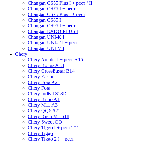
Changan CS55 Plus I + рест / II
Changan CS75 I + рест
Changan CS75 Plus I + рест
Changan CS85 I
Changan CS95 I + рест
Changan EADO PLUS I
Changan UNI-K I
Changan UNI-T I + рест
Changan UNI-V I
Chery
Chery Amulet I + рест A15
Chery Bonus A13
Chery CrossEastar B14
Chery Eastar
Chery Fora A21
Chery Fora
Chery Indis I S18D
Chery Kimo A1
Chery M11 A3
Chery QQ6 S21
Chery Riich M1 S18
Chery Sweet QQ
Chery Tiggo I + рест T11
Chery Tiggo
Chery Tiggo 2 I + рест