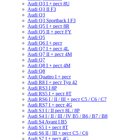
Audi Q3 I + рест 8U
Audi Q3 II F3
Audi Q3
Audi Q3 Sportback I F3
Audi Q5 I + рест 8R
Audi Q5 II + рест FY
Audi Q5
Audi Q6 I + рест
Audi Q7 I + рест 4L
Audi Q7 II + рест 4M
Audi Q7
Audi Q8 I + рест 4M
Audi Q8
Audi Quattro I + рест
Audi R8 I + рест Typ 42
Audi RS3 I 8P
Audi RS5 I + рест 8T
Audi RS6 I / II / III + рест C5 / C6 / C7
Audi RS7 I + рест 4G
Audi S3 I / II рест 8L / 8P
Audi S4 I / II / III / IV B5 / B6 / B7 / B8
Audi S4 Avant I B5
Audi S5 I + рест 8T
Audi S6 II / III + рест С5 / С6
Audi S7 I + рест 4G