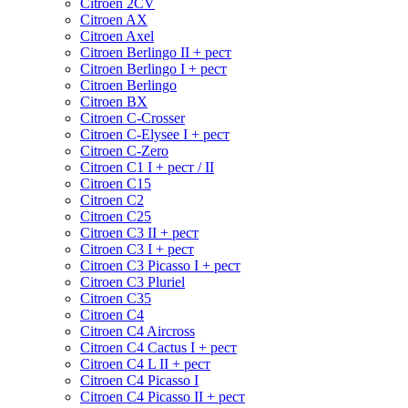
Citroen 2CV
Citroen AX
Citroen Axel
Citroen Berlingo II + рест
Citroen Berlingo I + рест
Citroen Berlingo
Citroen BX
Citroen C-Crosser
Citroen C-Elysee I + рест
Citroen C-Zero
Citroen C1 I + рест / II
Citroen C15
Citroen C2
Citroen C25
Citroen C3 II + рест
Citroen C3 I + рест
Citroen C3 Picasso I + рест
Citroen C3 Pluriel
Citroen C35
Citroen C4
Citroen C4 Aircross
Citroen C4 Cactus I + рест
Citroen C4 L II + рест
Citroen C4 Picasso I
Citroen C4 Picasso II + рест