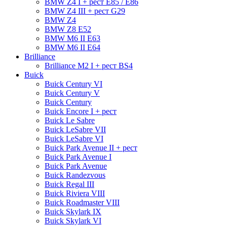
BMW Z4 I + рест E85 / E86
BMW Z4 III + рест G29
BMW Z4
BMW Z8 E52
BMW М6 II E63
BMW М6 II E64
Brilliance
Brilliance M2 I + рест BS4
Buick
Buick Century VI
Buick Century V
Buick Century
Buick Encore I + рест
Buick Le Sabre
Buick LeSabre VII
Buick LeSabre VI
Buick Park Avenue II + рест
Buick Park Avenue I
Buick Park Avenue
Buick Randezvous
Buick Regal III
Buick Riviera VIII
Buick Roadmaster VIII
Buick Skylark IX
Buick Skylark VI