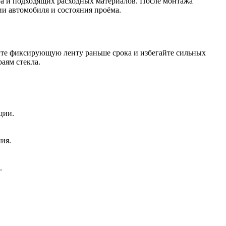
ера и подходящих расходных материалов. После монтажа
ии автомобиля и состояния проёма.
майте фиксирующую ленту раньше срока и избегайте сильных
раям стекла.
ции.
ия.
.