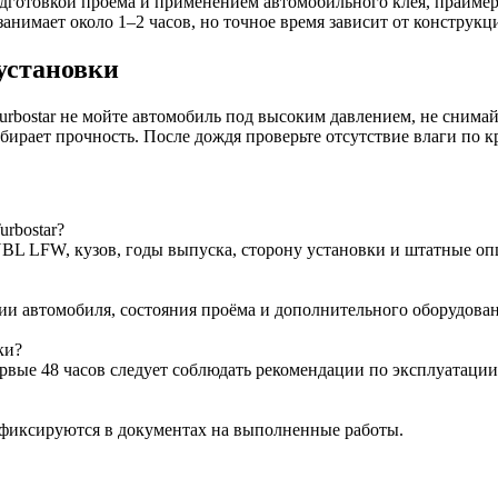
 подготовкой проёма и применением автомобильного клея, прайм
анимает около 1–2 часов, но точное время зависит от конструкц
установки
 Turbostar не мойте автомобиль под высоким давлением, не сни
абирает прочность. После дождя проверьте отсутствие влаги по к
urbostar?
BL LFW, кузов, годы выпуска, сторону установки и штатные оп
ции автомобиля, состояния проёма и дополнительного оборудован
ки?
ервые 48 часов следует соблюдать рекомендации по эксплуатации
 фиксируются в документах на выполненные работы.