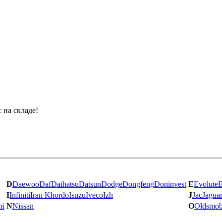
 на складе!
D
Daewoo
Daf
Daihatsu
Datsun
Dodge
Dongfeng
Doninvest
E
Evolute
I
Infiniti
Iran Khordo
Isuzu
Iveco
Izh
J
Jac
Jagua
hi
N
Nissan
O
Oldsmob