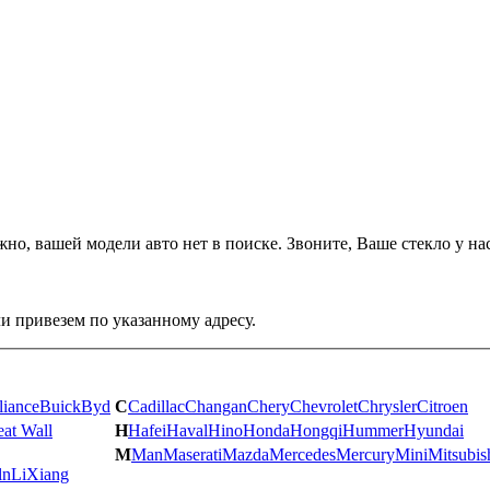
жно, вашей модели авто нет в поиске.
Звоните, Ваше стекло у нас
и привезем по указанному адресу.
liance
Buick
Byd
C
Cadillac
Changan
Chery
Chevrolet
Chrysler
Citroen
eat Wall
H
Hafei
Haval
Hino
Honda
Hongqi
Hummer
Hyundai
M
Man
Maserati
Mazda
Mercedes
Mercury
Mini
Mitsubis
ln
LiXiang