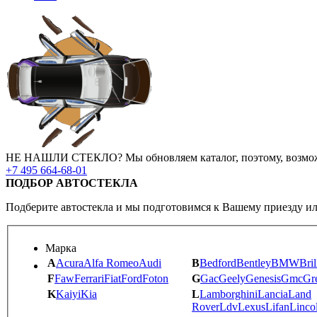
НЕ НАШЛИ СТЕКЛО?
Мы обновляем каталог, поэтому, возмо
+7 495 664-68-01
ПОДБОР АВТОСТЕКЛА
Подберите автостекла и мы подготовимся к Вашему приезду ил
Марка
A
Acura
Alfa Romeo
Audi
B
Bedford
Bentley
BMW
Bril
F
Faw
Ferrari
Fiat
Ford
Foton
G
Gac
Geely
Genesis
Gmc
Gr
K
Kaiyi
Kia
L
Lamborghini
Lancia
Land
Rover
Ldv
Lexus
Lifan
Linco