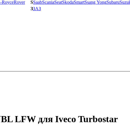
s-Royce
Rover
S
Saab
Scania
Seat
Skoda
Smart
Ssang Yong
Subaru
Suzu
З
ЗАЗ
L LFW для Iveco Turbostar