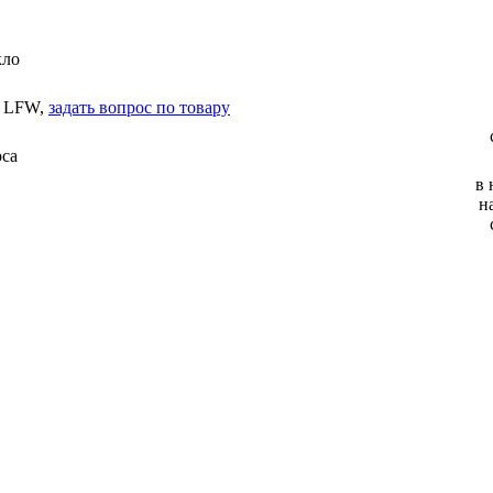
кло
 LFW,
задать вопрос по товару
оса
в 
н