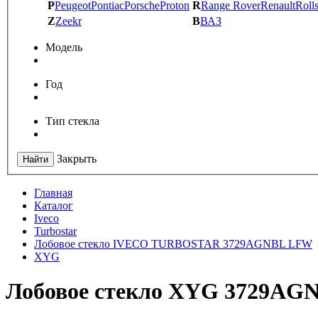
P
Peugeot
Pontiac
Porsche
Proton
R
Range Rover
Renault
Roll
Z
Zeekr
В
ВАЗ
Модель
Год
Тип стекла
Закрыть
Найти
Главная
Каталог
Iveco
Turbostar
Лобовое стекло IVECO TURBOSTAR 3729AGNBL LFW
XYG
Лобовое стекло XYG 3729AGNB